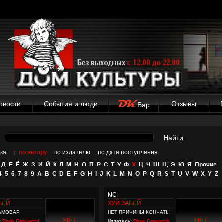
овости
События и люди
Отзывы
Бар
Найти
↑
ка:
по автору
по издателю
по дате поступления
Д
Е
Ё
Ж
З
И
Й
К
Л
М
Н
О
П
Р
С
Т
У
Ф
Х
Ц
Ч
Ш
Щ
Э
Ю
Я
Прочие
4
5
6
7
8
9
A
B
C
D
E
F
G
H
I
J
K
L
M
N
O
P
Q
R
S
T
U
V
W
X
Y
Z
MC
БЕЙ
ХУЙ ЗАБЕЙ
АМОВАР
НЕТ ПРИЧИНЫ КОНЧАТЬ
:
Попа Бегемота
Издатель:
Попа Бегемота