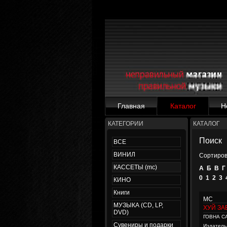
Главная
Каталог
Н
КАТЕГОРИИ
КАТАЛОГ
Поиск
ВСЕ
ВИНИЛ
Сортиров
КАССЕТЫ (mc)
А
Б
В
Г
0
1
2
3
КИНО
Книги
MC
МУЗЫКА (CD, LP,
ХУЙ ЗА
DVD)
ГОВНА С
Сувениры и подарки
Издатель