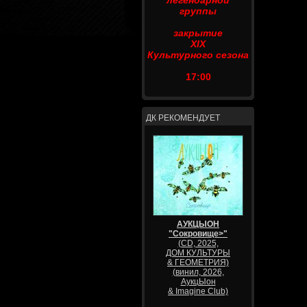
легендарной
группы
закрытие
XIX
Культурного сезона
17:00
ДК РЕКОМЕНДУЕТ
АУКЦЫОН
"Сокровище>"
(CD, 2025,
ДОМ КУЛЬТУРЫ
& ГЕОМЕТРИЯ)
(винил, 2026,
АукцЫон
& Imagine Club)