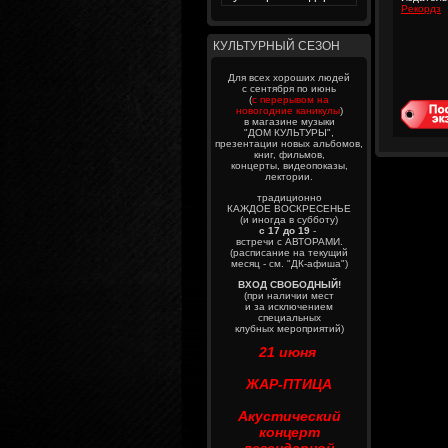
Рекордз
КУЛЬТУРНЫЙ СЕЗОН
Для всех хороших людей
с сентября по июнь
(
с перерывом на
новогодние каникулы
)
в магазине музыки
"ДОМ КУЛЬТУРЫ",
презентации новых альбомов,
книг, фильмов,
концерты, видеопоказы,
лектории.
традиционно
КАЖДОЕ ВОСКРЕСЕНЬЕ
(и иногда в субботу)
с 17 до 19
-
встречи с АВТОРАМИ.
(расписание на текущий
месяц - см. "ДК-афиша")
ВХОД СВОБОДНЫЙ!
(при наличии мест
и за исключением
специальных
клубных мероприятий)
21 июня
ЖАР-ПТИЦА
Акустический
концерт