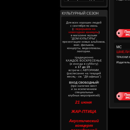
КУЛЬТУРНЫЙ СЕЗОН
Для всех хороших людей
с сентября по июнь
(
с перерывом на
новогодние каникулы
)
в магазине музыки
"ДОМ КУЛЬТУРЫ",
презентации новых альбомов,
книг, фильмов,
MC
концерты, видеопоказы,
лектории.
ШМЕЛИ
ТРАХНИ 
традиционно
КАЖДОЕ ВОСКРЕСЕНЬЕ
Издатель
(и иногда в субботу)
с 17 до 19
-
встречи с АВТОРАМИ.
(расписание на текущий
месяц - см. "ДК-афиша")
ВХОД СВОБОДНЫЙ!
(при наличии мест
и за исключением
специальных
клубных мероприятий)
21 июня
ЖАР-ПТИЦА
Акустический
концерт