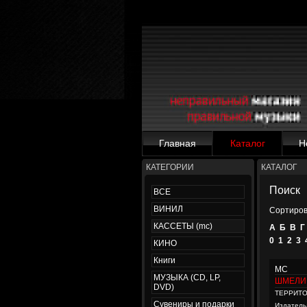
Главная
Каталог
Н
КАТЕГОРИИ
КАТАЛОГ
Поиск
ВСЕ
ВИНИЛ
Сортиров
КАССЕТЫ (mc)
А
Б
В
Г
0
1
2
3
КИНО
Книги
MC
МУЗЫКА (CD, LP,
ШМЕЛИ
DVD)
ТЕРРИТ
Сувениры и подарки
Издатель