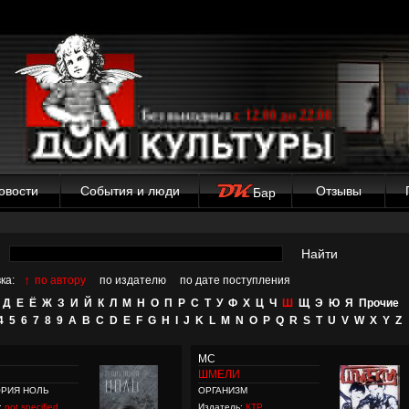
овости
События и люди
Отзывы
Бар
Найти
↑
ка:
по автору
по издателю
по дате поступления
Д
Е
Ё
Ж
З
И
Й
К
Л
М
Н
О
П
Р
С
Т
У
Ф
Х
Ц
Ч
Ш
Щ
Э
Ю
Я
Прочие
4
5
6
7
8
9
A
B
C
D
E
F
G
H
I
J
K
L
M
N
O
P
Q
R
S
T
U
V
W
X
Y
Z
MC
ШМЕЛИ
ОРИЯ НОЛЬ
ОРГАНИЗМ
:
not specified
Издатель:
КТР