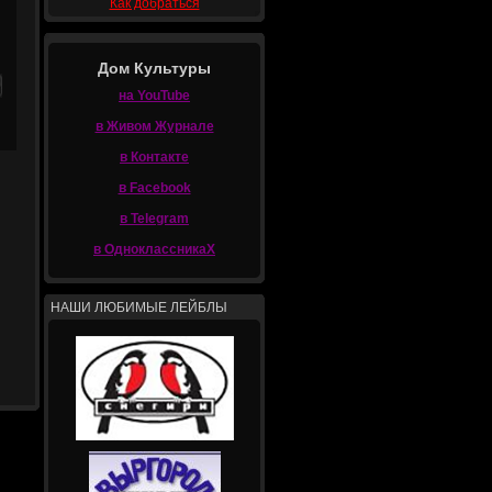
Как добраться
Дом Культуры
на YouTube
в Живом Журнале
в Контакте
в Facebook
в Telegram
в ОдноклассникаХ
НАШИ ЛЮБИМЫЕ ЛЕЙБЛЫ