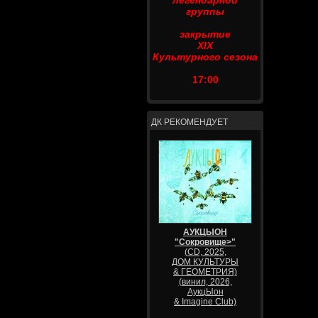
легендарной
группы
закрытие
XIX
Культурного сезона
17:00
ДК РЕКОМЕНДУЕТ
АУКЦЫОН
"Сокровище>"
(CD, 2025,
ДОМ КУЛЬТУРЫ
& ГЕОМЕТРИЯ)
(винил, 2026,
АукцЫон
& Imagine Club)