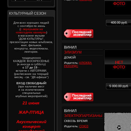
КУЛЬТУРНЫЙ СЕЗОН
400.00 руб.
Для всех хороших людей
с сентября по июнь
(
с перерывом на
новогодние каникулы
)
в магазине музыки
"ДОМ КУЛЬТУРЫ",
презентации новых альбомов,
книг, фильмов,
ВИНИЛ
концерты, видеопоказы,
лектории.
ЭЛИЗИУМ
ДОМОЙ!
традиционно
КАЖДОЕ ВОСКРЕСЕНЬЕ
Издатель:
КЛЮКВА
(и иногда в субботу)
РЕКОРДС
с 17 до 19
-
встречи с АВТОРАМИ.
(расписание на текущий
месяц - см. "ДК-афиша")
ВХОД СВОБОДНЫЙ!
5 000.00 руб.
(при наличии мест
и за исключением
специальных
клубных мероприятий)
21 июня
ВИНИЛ
ЖАР-ПТИЦА
ЭЛЕКТРОПАРТИЗАНЫ
Акустический
СКВОЗЬ ВРЕМЯ
концерт
Издатель:
СОЮЗ