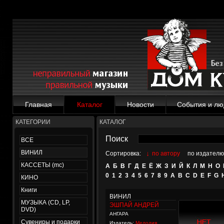
Главная
Каталог
Новости
События и лю
КАТЕГОРИИ
КАТАЛОГ
Поиск
ВСЕ
ВИНИЛ
↓
Сортировка:
по автору
по издателю
КАССЕТЫ (mc)
А
Б
В
Г
Д
Е
Ё
Ж
З
И
Й
К
Л
М
Н
О
0
1
2
3
4
5
6
7
8
9
A
B
C
D
E
F
G
КИНО
Книги
ВИНИЛ
МУЗЫКА (CD, LP,
ЭШПАЙ АНДРЕЙ
DVD)
АНГАРА
Сувениры и подарки
Издатель:
Мелодия