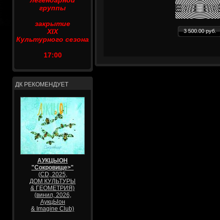
легендарной
группы
закрытие
XIX
3 500.00 руб.
Культурного сезона
17:00
ДК РЕКОМЕНДУЕТ
АУКЦЫОН
"Сокровище>"
(CD, 2025,
ДОМ КУЛЬТУРЫ
& ГЕОМЕТРИЯ)
(винил, 2026,
АукцЫон
& Imagine Club)