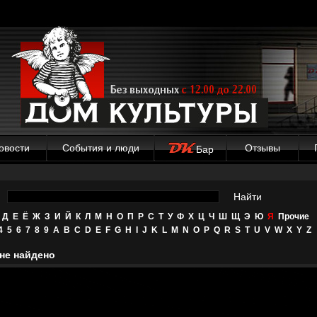
овости
События и люди
Отзывы
Бар
Найти
Д
Е
Ё
Ж
З
И
Й
К
Л
М
Н
О
П
Р
С
Т
У
Ф
Х
Ц
Ч
Ш
Щ
Э
Ю
Я
Прочие
4
5
6
7
8
9
A
B
C
D
E
F
G
H
I
J
K
L
M
N
O
P
Q
R
S
T
U
V
W
X
Y
Z
не найдено