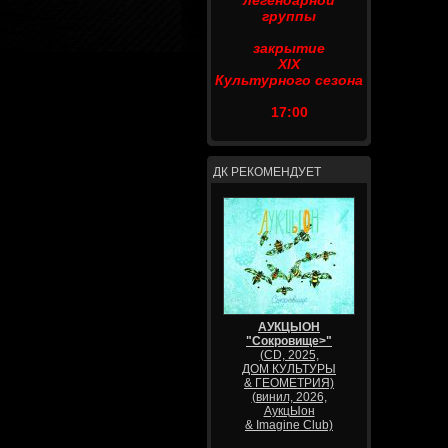
легендарной
группы
закрытие
XIX
Культурного сезона
17:00
ДК РЕКОМЕНДУЕТ
АУКЦЫОН
"Сокровище>"
(CD, 2025,
ДОМ КУЛЬТУРЫ
& ГЕОМЕТРИЯ)
(винил, 2026,
АукцЫон
& Imagine Club)