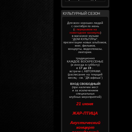
КУЛЬТУРНЫЙ СЕЗОН
Для всех хороших людей
с сентября по июнь
(
с перерывом на
новогодние каникулы
)
в магазине музыки
"ДОМ КУЛЬТУРЫ",
презентации новых альбомов,
книг, фильмов,
концерты, видеопоказы,
лектории.
традиционно
КАЖДОЕ ВОСКРЕСЕНЬЕ
(и иногда в субботу)
с 17 до 19
-
встречи с АВТОРАМИ.
(расписание на текущий
месяц - см. "ДК-афиша")
ВХОД СВОБОДНЫЙ!
(при наличии мест
и за исключением
специальных
клубных мероприятий)
21 июня
ЖАР-ПТИЦА
Акустический
концерт