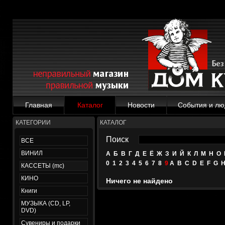
Главная
Каталог
Новости
События и лю
КАТЕГОРИИ
КАТАЛОГ
Поиск
ВСЕ
ВИНИЛ
А
Б
В
Г
Д
Е
Ё
Ж
З
И
Й
К
Л
М
Н
О
0
1
2
3
4
5
6
7
8
9
A
B
C
D
E
F
G
КАССЕТЫ (mc)
КИНО
Ничего не найдено
Книги
МУЗЫКА (CD, LP,
DVD)
Сувениры и подарки