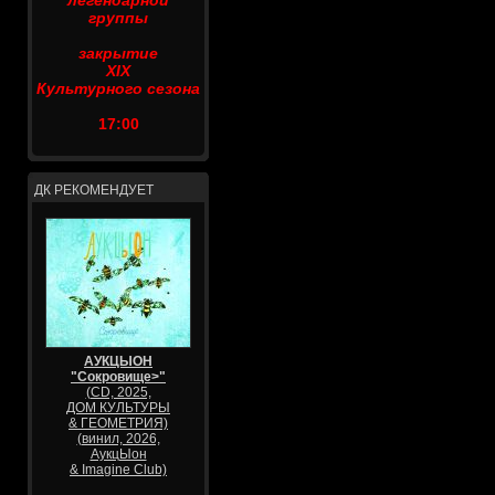
легендарной
группы
закрытие
XIX
Культурного сезона
17:00
ДК РЕКОМЕНДУЕТ
АУКЦЫОН
"Сокровище>"
(CD, 2025,
ДОМ КУЛЬТУРЫ
& ГЕОМЕТРИЯ)
(винил, 2026,
АукцЫон
& Imagine Club)