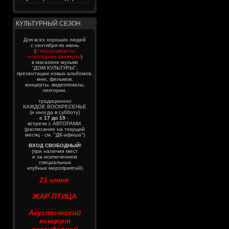
КУЛЬТУРНЫЙ СЕЗОН
Для всех хороших людей
с сентября по июнь
(
с перерывом на
новогодние каникулы
)
в магазине музыки
"ДОМ КУЛЬТУРЫ",
презентации новых альбомов,
книг, фильмов,
концерты, видеопоказы,
лектории.
традиционно
КАЖДОЕ ВОСКРЕСЕНЬЕ
(и иногда в субботу)
с 17 до 19
-
встречи с АВТОРАМИ.
(расписание на текущий
месяц - см. "ДК-афиша")
ВХОД СВОБОДНЫЙ!
(при наличии мест
и за исключением
специальных
клубных мероприятий)
21 июня
ЖАР-ПТИЦА
Акустический
концерт