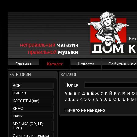
Главная
Каталог
Новости
События и лю
КАТЕГОРИИ
КАТАЛОГ
Поиск
ВСЕ
ВИНИЛ
А
Б
В
Г
Д
Е
Ё
Ж
З
И
Й
К
Л
М
Н
О
0
1
2
3
4
5
6
7
8
9
A
B
C
D
E
F
G
КАССЕТЫ (mc)
КИНО
Ничего не найдено
Книги
МУЗЫКА (CD, LP,
DVD)
Сувениры и подарки