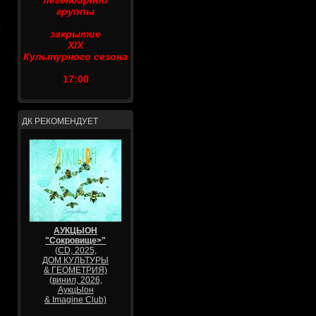
легендарной
группы
закрытие
XIX
Культурного сезона
17:00
ДК РЕКОМЕНДУЕТ
АУКЦЫОН
"Сокровище>"
(CD, 2025,
ДОМ КУЛЬТУРЫ
& ГЕОМЕТРИЯ)
(винил, 2026,
АукцЫон
& Imagine Club)