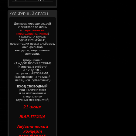
КУЛЬТУРНЫЙ СЕЗОН
Для всех хороших людей
с сентября по июнь
(
с перерывом на
новогодние каникулы
)
в магазине музыки
"ДОМ КУЛЬТУРЫ",
презентации новых альбомов,
книг, фильмов,
концерты, видеопоказы,
лектории.
традиционно
КАЖДОЕ ВОСКРЕСЕНЬЕ
(и иногда в субботу)
с 17 до 19
-
встречи с АВТОРАМИ.
(расписание на текущий
месяц - см. "ДК-афиша")
ВХОД СВОБОДНЫЙ!
(при наличии мест
и за исключением
специальных
клубных мероприятий)
21 июня
ЖАР-ПТИЦА
Акустический
концерт