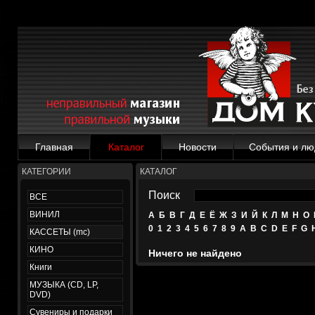
Главная
Каталог
Новости
События и лю
КАТЕГОРИИ
КАТАЛОГ
Поиск
ВСЕ
ВИНИЛ
А
Б
В
Г
Д
Е
Ё
Ж
З
И
Й
К
Л
М
Н
О
0
1
2
3
4
5
6
7
8
9
A
B
C
D
E
F
G
КАССЕТЫ (mc)
КИНО
Ничего не найдено
Книги
МУЗЫКА (CD, LP,
DVD)
Сувениры и подарки