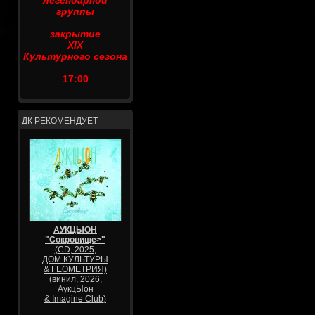
легендарной
группы
закрытие
XIX
Культурного сезона
17:00
ДК РЕКОМЕНДУЕТ
АУКЦЫОН
"Сокровище>"
(CD, 2025,
ДОМ КУЛЬТУРЫ
& ГЕОМЕТРИЯ)
(винил, 2026,
АукцЫон
& Imagine Club)