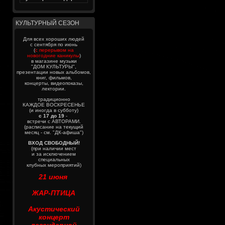
КУЛЬТУРНЫЙ СЕЗОН
Для всех хороших людей
с сентября по июнь
(
с перерывом на
новогодние каникулы
)
в магазине музыки
"ДОМ КУЛЬТУРЫ",
презентации новых альбомов,
книг, фильмов,
концерты, видеопоказы,
лектории.
традиционно
КАЖДОЕ ВОСКРЕСЕНЬЕ
(и иногда в субботу)
с 17 до 19
-
встречи с АВТОРАМИ.
(расписание на текущий
месяц - см. "ДК-афиша")
ВХОД СВОБОДНЫЙ!
(при наличии мест
и за исключением
специальных
клубных мероприятий)
21 июня
ЖАР-ПТИЦА
Акустический
концерт