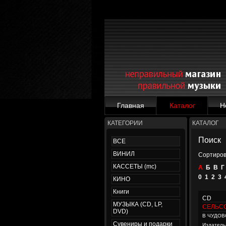
Главная
Каталог
Н
КАТЕГОРИИ
КАТАЛОГ
Поиск
ВСЕ
ВИНИЛ
Сортиров
КАССЕТЫ (mc)
А
Б
В
Г
0
1
2
3
КИНО
Книги
CD
МУЗЫКА (CD, LP,
СЕЛЬС
DVD)
В ЧУДОВ
Сувениры и подарки
Издатель