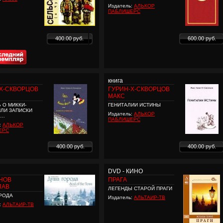
Издатель:
АЛЬКОР
ПАБЛИШЕРС
400.00 руб.
600.00 руб.
книга
Х-СКВОРЦОВ
ГУРИН-Х-СКВОРЦОВ
МАКС
 О МИККИ-
ГЕНИТАЛИИ ИСТИНЫ
ИЛИ ЗАПИСКИ
Издатель:
АЛЬКОР
Я…
ПАБЛИШЕРС
:
АЛЬКОР
ЕРС
400.00 руб.
400.00 руб.
DVD - КИНО
НОВ
ПРАГА
ЛАВ
ЛЕГЕНДЫ СТАРОЙ ПРАГИ
РОДА
Издатель:
АЛЬТАИР-ТВ
:
АЛЬТАИР-ТВ