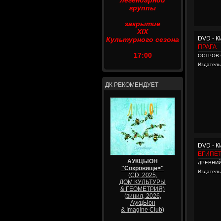
легендарной
группы
закрытие
XIX
DVD - 
Культурного сезона
ПРАГА
17:00
ОСТРОВ 
Издатель
ДК РЕКОМЕНДУЕТ
DVD - 
ЕГИПЕ
АУКЦЫОН
ДРЕВНИЙ
"Сокровище>"
Издатель
(CD, 2025,
ДОМ КУЛЬТУРЫ
& ГЕОМЕТРИЯ)
(винил, 2026,
АукцЫон
& Imagine Club)