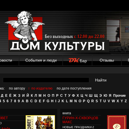
овости
События и люди
Отзывы
Бар
Найти
↑
ка:
по автору
по издателю
по дате поступления
Д
Е
Ё
Ж
З
И
Й
К
Л
М
Н
О
П
Р
С
Т
У
Ф
Х
Ц
Ч
Ш
Щ
Э
Ю
Я
Прочие
4
5
6
7
8
9
A
B
C
D
E
F
G
H
I
J
K
L
M
N
O
P
Q
R
S
T
U
V
W
X
Y
Z
книга
ОВЕТ
ГУРИН-Х-СКВОРЦОВ
МАКС
О
НОВЫЕ ПРАЗДНИКИ-2
:
Альба