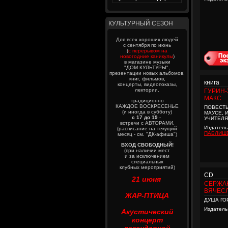
КУЛЬТУРНЫЙ СЕЗОН
Для всех хороших людей
с сентября по июнь
(
с перерывом на
новогодние каникулы
)
в магазине музыки
"ДОМ КУЛЬТУРЫ",
презентации новых альбомов,
книг, фильмов,
книга
концерты, видеопоказы,
лектории.
ГУРИН-
МАКС
традиционно
КАЖДОЕ ВОСКРЕСЕНЬЕ
ПОВЕСТЬ
(и иногда в субботу)
МАУСЕ, 
с 17 до 19
-
УЧИТЕЛ
встречи с АВТОРАМИ.
Издатель
(расписание на текущий
ПАБЛИШ
месяц - см. "ДК-афиша")
ВХОД СВОБОДНЫЙ!
(при наличии мест
и за исключением
специальных
клубных мероприятий)
CD
21 июня
СЕРЖА
ВЯЧЕС
ЖАР-ПТИЦА
ДУША ГО
Издатель
Акустический
концерт