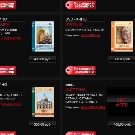
КИНО
DVD - КИНО
НЦИЯ
ЭТРУСКИ
АМ ГЕНИЕВ
СТРАННИКИ В ВЕЧНОСТИ
ДЕНИЯ
Издатель:
АЛЬТАИР-ТВ
:
АЛЬТАИР-ТВ
400.00 руб.
300.00 руб.
КИНО
книга
УАЙТ ТОНИ
ГОРОД СКВОЗЬ
ТРАВИ ТРАССУ! САТАНА!
овое время
САТАНА! САТАНА!
(МЯГКИЙ ПЕРЕПЛЕТ)
:
АЛЬТАИР-ТВ
Издатель:
АЛЬТЕРНАТИВА
300.00 руб.
400.00 руб.