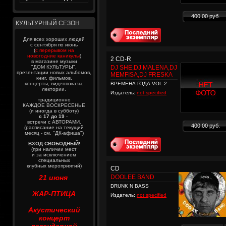
400.00 руб.
КУЛЬТУРНЫЙ СЕЗОН
Для всех хороших людей
с сентября по июнь
(
с перерывом на
новогодние каникулы
)
2 CD-R
в магазине музыки
"ДОМ КУЛЬТУРЫ",
DJ SHE,DJ MALENA,DJ
презентации новых альбомов,
MEMFISA,DJ FRESKA
книг, фильмов,
концерты, видеопоказы,
ВРЕМЕНА ГОДА VOL.2
лектории.
Издатель:
not specified
традиционно
КАЖДОЕ ВОСКРЕСЕНЬЕ
(и иногда в субботу)
с 17 до 19
-
встречи с АВТОРАМИ.
400.00 руб.
(расписание на текущий
месяц - см. "ДК-афиша")
ВХОД СВОБОДНЫЙ!
(при наличии мест
и за исключением
специальных
клубных мероприятий)
CD
21 июня
DOOLEE BAND
DRUNK N BASS
ЖАР-ПТИЦА
Издатель:
not specified
Акустический
концерт