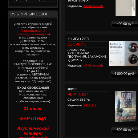
ЭТНОГРАФИЯ
Издатель:
КАМА records
КУЛЬТУРНЫЙ СЕЗОН
400.00 руб.
Для всех хороших людей
с сентября по июнь
(
с перерывом на
новогодние каникулы
)
в магазине музыки
КНИГА+2CD
"ДОМ КУЛЬТУРЫ",
СБОРНИК
презентации новых альбомов,
книг, фильмов,
АЛЬМАНАХ
концерты, видеопоказы,
АУТЕНТИЧНАЯ
лектории.
ГЕОГРАФИЯ. ЗАКАМСКИЕ
УДМУРТЫ
традиционно
КАЖДОЕ ВОСКРЕСЕНЬЕ
Издатель:
КАМА records
(и иногда в субботу)
с 17 до 19
-
4 000.00 руб.
встречи с АВТОРАМИ.
(расписание на текущий
месяц - см. "ДК-афиша")
ВХОД СВОБОДНЫЙ!
книга
(при наличии мест
ЧЕРТ ИЛЬЯ
и за исключением
специальных
СУЩИЙ ЗВЕРЬ
клубных мероприятий)
Издатель:
КАПКАН
21 июня
ЖАР-ПТИЦА
Акустический
500.00 руб.
концерт