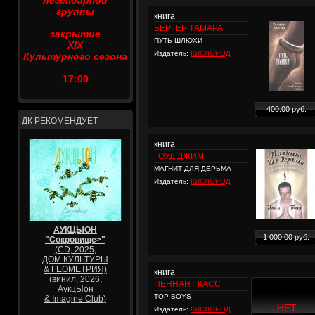
легендарной
группы
книга
БЕРГЕР ТАМАРА
закрытие
ПУТЬ ШЛЮХИ
XIX
Издатель:
КИСЛОРОД
Культурного сезона
17:00
400.00 руб.
ДК РЕКОМЕНДУЕТ
книга
ГОУД ДЖИМ
МАГНИТ ДЛЯ ДЕРЬМА
Издатель:
КИСЛОРОД
АУКЦЫОН
1 000.00 руб.
"Сокровище>"
(CD, 2025,
ДОМ КУЛЬТУРЫ
& ГЕОМЕТРИЯ)
книга
(винил, 2026,
ПЕННАНТ КАСС
АукцЫон
TOP BOYS
& Imagine Club)
Издатель:
КИСЛОРОД