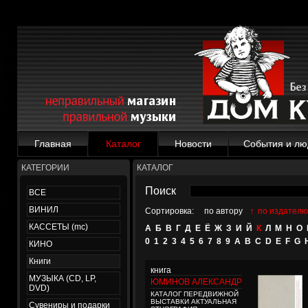
Главная
Каталог
Новости
События и лю
КАТЕГОРИИ
КАТАЛОГ
Поиск
ВСЕ
ВИНИЛ
↑
Сортировка:
по автору
по издателю
КАССЕТЫ (mc)
А
Б
В
Г
Д
Е
Ё
Ж
З
И
Й
К
Л
М
Н
О
0
1
2
3
4
5
6
7
8
9
A
B
C
D
E
F
G
КИНО
Книги
книга
МУЗЫКА (CD, LP,
ЮМИНОВ АЛЕКСАНДР
DVD)
КАТАЛОГ ПЕРЕДВИЖНОЙ
ВЫСТАВКИ АКТУАЛЬНАЯ
Сувениры и подарки