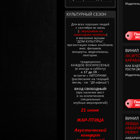
Издатель
КУЛЬТУРНЫЙ СЕЗОН
Для всех хороших людей
с сентября по июнь
(
с перерывом на
новогодние каникулы
)
в магазине музыки
"ДОМ КУЛЬТУРЫ",
презентации новых альбомов,
книг, фильмов,
ВИНИЛ
концерты, видеопоказы,
лектории.
ЛАЭРТС
КАРАБ
традиционно
КАЖДОЕ ВОСКРЕСЕНЬЕ
КАК БУД
(и иногда в субботу)
ГОСТИ (
с 17 до 19
-
Издатель
встречи с АВТОРАМИ.
(расписание на текущий
месяц - см. "ДК-афиша")
ВХОД СВОБОДНЫЙ!
(при наличии мест
и за исключением
специальных
клубных мероприятий)
21 июня
ВИНИЛ
ЖАР-ПТИЦА
ЛЕВША 
АКВАРИ
Акустический
PERRY
концерт
АКВАРИУ