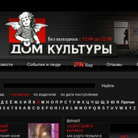
овости
События и люди
Отзывы
Бар
Найти
↑
ка:
по автору
по издателю
по дате поступления
Д
Е
Ё
Ж
З
И
Й
К
Л
М
Н
О
П
Р
С
Т
У
Ф
Х
Ц
Ч
Ш
Щ
Э
Ю
Я
Прочие
4
5
6
7
8
9
A
B
C
D
E
F
G
H
I
J
K
L
M
N
O
P
Q
R
S
T
U
V
W
X
Y
Z
ВИНИЛ
СКИЙ
ЛАЭРТСКИЙ И
АНДР
КАРАБАС
РОНЯТ КОНЯ
КАК БУДТО ПРИШЛИ В