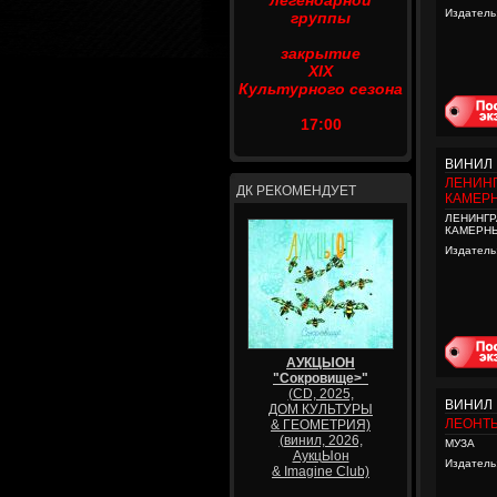
легендарной
Издатель
группы
закрытие
XIX
Культурного сезона
17:00
ВИНИЛ
ЛЕНИН
ДК РЕКОМЕНДУЕТ
КАМЕР
ЛЕНИНГР
КАМЕРН
Издатель
АУКЦЫОН
"Сокровище>"
(CD, 2025,
ВИНИЛ
ДОМ КУЛЬТУРЫ
ЛЕОНТ
& ГЕОМЕТРИЯ)
(винил, 2026,
МУЗА
АукцЫон
Издатель
& Imagine Club)