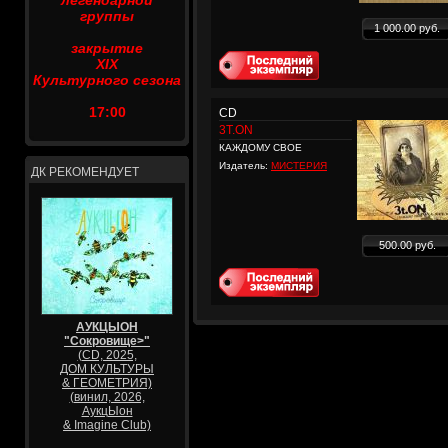
легендарной
группы
1 000.00 руб.
закрытие
XIX
Культурного сезона
17:00
CD
3T.ON
КАЖДОМУ СВОЕ
Издатель:
МИСТЕРИЯ
ДК РЕКОМЕНДУЕТ
500.00 руб.
АУКЦЫОН
"Сокровище>"
(CD, 2025,
ДОМ КУЛЬТУРЫ
& ГЕОМЕТРИЯ)
(винил, 2026,
АукцЫон
& Imagine Club)