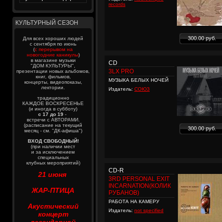
records
КУЛЬТУРНЫЙ СЕЗОН
300.00 руб.
Для всех хороших людей
с сентября по июнь
(
с перерывом на
новогодние каникулы
)
в магазине музыки
CD
"ДОМ КУЛЬТУРЫ",
3LX PRO
презентации новых альбомов,
книг, фильмов,
МУЗЫКА БЕЛЫХ НОЧЕЙ
концерты, видеопоказы,
лектории.
Издатель:
СОЮЗ
традиционно
КАЖДОЕ ВОСКРЕСЕНЬЕ
(и иногда в субботу)
с 17 до 19
-
встречи с АВТОРАМИ.
(расписание на текущий
300.00 руб.
месяц - см. "ДК-афиша")
ВХОД СВОБОДНЫЙ!
(при наличии мест
и за исключением
специальных
клубных мероприятий)
CD-R
21 июня
3RD PERSONAL EXIT
INCARNATION(КОЛИК
ЖАР-ПТИЦА
РУБАНОВ)
РАБОТА НА КАМЕРУ
Акустический
Издатель:
not specified
концерт