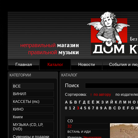
Главная
Каталог
Новости
События и лю
КАТЕГОРИИ
КАТАЛОГ
Поиск
ВСЕ
ВИНИЛ
↑
Сортировка:
по автору
по издателю
КАССЕТЫ (mc)
А
Б
В
Г
Д
Е
Ё
Ж
З
И
Й
К
Л
М
Н
О
0
1
2
3
4
5
6
7
8
9
A
B
C
D
E
F
G
КИНО
Книги
CD
МУЗЫКА (CD, LP,
32
DVD)
ВСТАНЬ И ИДИ
Сувениры и подарки
Издатель:
Neuroempire