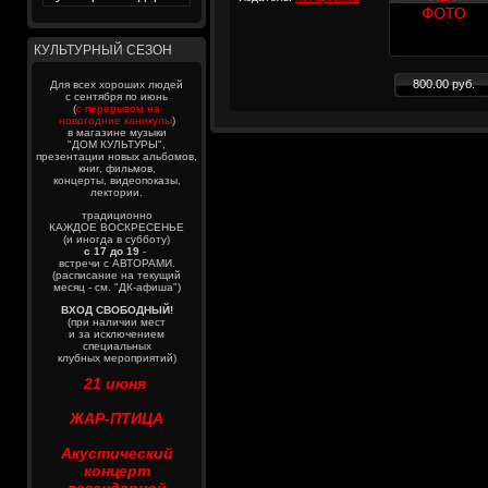
КУЛЬТУРНЫЙ СЕЗОН
800.00 руб.
Для всех хороших людей
с сентября по июнь
(
с перерывом на
новогодние каникулы
)
в магазине музыки
"ДОМ КУЛЬТУРЫ",
презентации новых альбомов,
книг, фильмов,
концерты, видеопоказы,
лектории.
традиционно
КАЖДОЕ ВОСКРЕСЕНЬЕ
(и иногда в субботу)
с 17 до 19
-
встречи с АВТОРАМИ.
(расписание на текущий
месяц - см. "ДК-афиша")
ВХОД СВОБОДНЫЙ!
(при наличии мест
и за исключением
специальных
клубных мероприятий)
21 июня
ЖАР-ПТИЦА
Акустический
концерт