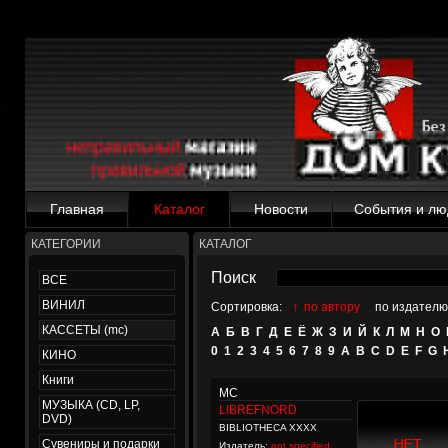
Главная
Каталог
Новости
События и лю
КАТЕГОРИИ
КАТАЛОГ
Поиск
ВСЕ
ВИНИЛ
↑
Сортировка:
по автору
по издателю
КАССЕТЫ (mc)
А
Б
В
Г
Д
Е
Ё
Ж
З
И
Й
К
Л
М
Н
О
0
1
2
3
4
5
6
7
8
9
A
B
C
D
E
F
G
КИНО
Книги
MC
МУЗЫКА (CD, LP,
LIBREFNORD
DVD)
BIBLIOTHECA XXXX
Сувениры и подарки
Издатель:
not specified