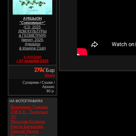
АУКЦЫОН
"Сокровище>"
(CD, 2025,
ДОМ КУЛЬТУРЫ
& ГЕОМЕТРИЯ)
(винил, 2026,
АукцЫон
& Imagine Club)
в продаже
с
07 декабря 2025
Бар
Меню
Сухарики / Сушки /
Арахис
80 р.
НА ФОТОГРАФИЯХ
Владимир Томшин
J.M.K.E., Подольск
'87
Ярослав Куликов,
Настя Балыкова,
Сергей Умнов