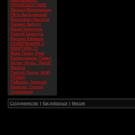
Контрабанда,
ПРОИСШЕСТВИЕ
Леонид Веремьянин,
Пётр Василевский,
Митрофан Насосов
Гермес Зайготт,
Юрий Кириллов,
Сергей Шкарупа,
Михаил Ефимов
СОДЕРЖАНИЕ 2,
КВАРТИРА 23
Вова Терех, Раф
Бадретдинов, Павел
Хотин, Игорь "Джеф"
Жевтун
Сергей Попов, ЖАР-
ПТИЦА
ТeBraGo, Алексей
Никитин, Сергей
Охрименко
Сотрудничество
|
Как добраться
|
Миссия