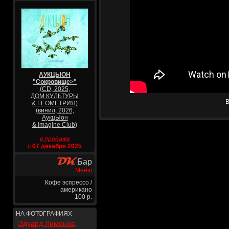
АУКЦЫОН
"Сокровище>"
(CD, 2025,
ДОМ КУЛЬТУРЫ
В
& ГЕОМЕТРИЯ)
(винил, 2026,
АукцЫон
& Imagine Club)
в продаже
с
07 декабря 2025
Бар
Меню
Кофе эспрессо /
американо
100 р.
НА ФОТОГРАФИЯХ
Эдуард Лимонов,