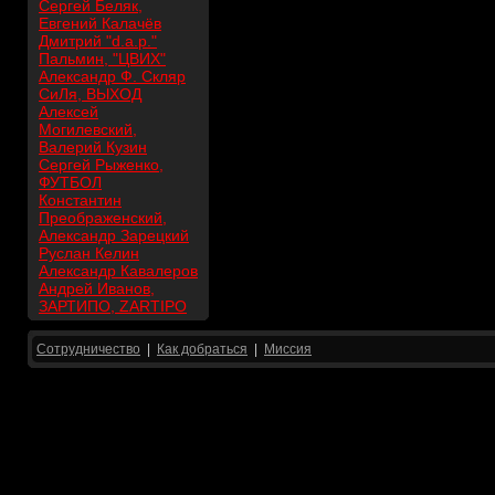
Сергей Беляк,
Евгений Калачёв
Дмитрий "d.a.p."
Пальмин, "ЦВИХ"
Александр Ф. Скляр
СиЛя, ВЫХОД
Алексей
Могилевский,
Валерий Кузин
Сергей Рыженко,
ФУТБОЛ
Константин
Преображенский,
Александр Зарецкий
Руслан Келин
Александр Кавалеров
Андрей Иванов,
ЗАРТИПО, ZARTIPO
Сотрудничество
|
Как добраться
|
Миссия