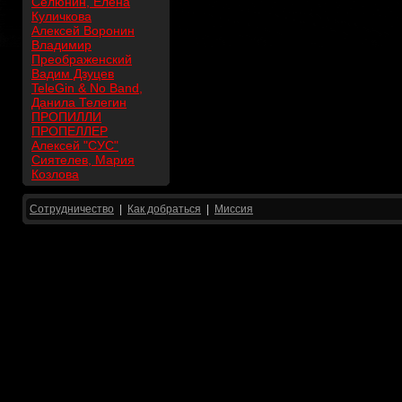
Селюнин, Елена
Куличкова
Алексей Воронин
Владимир
Преображенский
Вадим Дзуцев
TeleGin & No Band,
Данила Телегин
ПРОПИЛЛИ
ПРОПЕЛЛЕР
Алексей "СУС"
Сиятелев, Мария
Козлова
Сотрудничество
|
Как добраться
|
Миссия