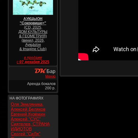
АУКЦЫОН
"Сокровище>"
(CD, 2025,
ДОМ КУЛЬТУРЫ
& ГЕОМЕТРИЯ)
(винил, 2026,
АукцЫон
& Imagine Club)
в продаже
с
07 декабря 2025
Бар
Меню
Аренда бокалов
200 р.
НА ФОТОГРАФИЯХ
Оля Земляника,
Алексей Беляков
Евгений Кузёмин
Алексей "СУС"
Сиятелев, СТРАНА
ИДИОТОВ
Сергей "СиЛя"