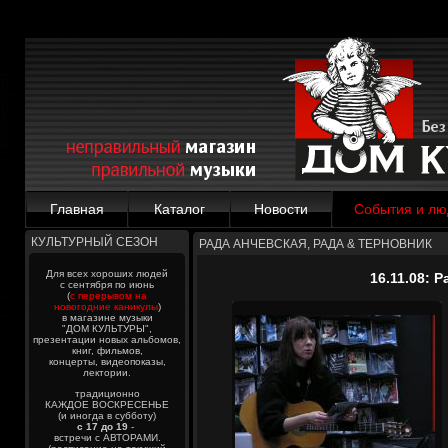
Главная
Каталог
Новости
События и лю
КУЛЬТУРНЫЙ СЕЗОН
РАДА АНЧЕВСКАЯ, РАДА & ТЕРНОВНИК
Для всех хороших людей
16.11.08: 
с сентября по июнь
(
с перерывом на
новогодние каникулы
)
в магазине музыки
"ДОМ КУЛЬТУРЫ",
презентации новых альбомов,
книг, фильмов,
концерты, видеопоказы,
лектории.
традиционно
КАЖДОЕ ВОСКРЕСЕНЬЕ
(и иногда в субботу)
с 17 до 19
-
встречи с АВТОРАМИ.