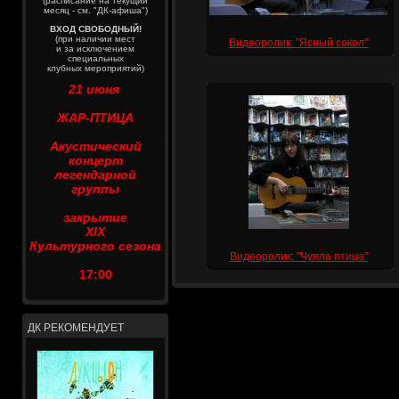
(расписание на текущий
месяц - см. "ДК-афиша")
ВХОД СВОБОДНЫЙ!
(при наличии мест
Видеоролик: "Ясный сокол"
и за исключением
специальных
клубных мероприятий)
21 июня
ЖАР-ПТИЦА
Акустический
концерт
легендарной
группы
закрытие
XIX
Культурного сезона
Видеоролик: "Чуяла птица"
17:00
ДК РЕКОМЕНДУЕТ