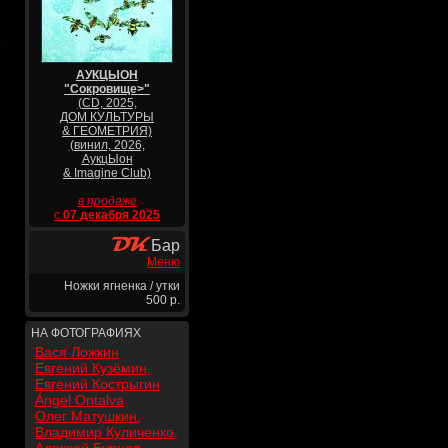
АУКЦЫОН
"Сокровище>"
(CD, 2025,
ДОМ КУЛЬТУРЫ
& ГЕОМЕТРИЯ)
(винил, 2026,
АукцЫон
& Imagine Club)
в продаже
с
07 декабря 2025
Бар
Меню
Ножки ягненка / утки
500 р.
НА ФОТОГРАФИЯХ
Вася Ложкин
Евгений Кузёмин,
Евгений Кострыгин
Ángel Ontalva
Олег Матушкин,
Владимир Куличенко,