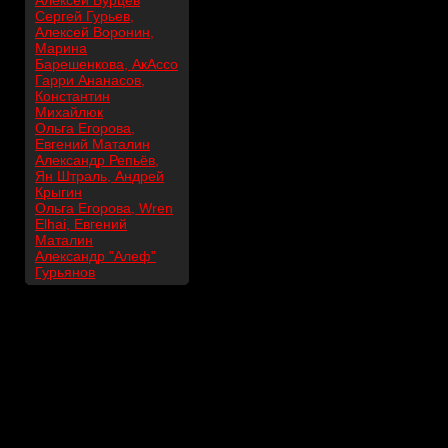
Алексей Бурцев
Сергей Гурьев,
Алексей Воронин,
Марина
Барешенкова, АкАссо
Гарри Ананасов,
Константин
Михайлюк
Ольга Егорова,
Евгений Маталин
Александр Репьёв,
Ян Штраль, Андрей
Крыгин
Ольга Егорова, Wren
Elhai, Евгений
Маталин
Александр "Алеф"
Гурьянов