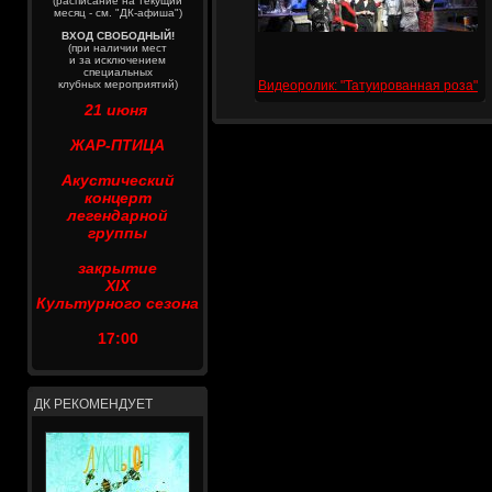
(расписание на текущий
месяц - см. "ДК-афиша")
ВХОД СВОБОДНЫЙ!
(при наличии мест
и за исключением
специальных
клубных мероприятий)
Видеоролик: "Татуированная роза"
21 июня
ЖАР-ПТИЦА
Акустический
концерт
легендарной
группы
закрытие
XIX
Культурного сезона
17:00
ДК РЕКОМЕНДУЕТ