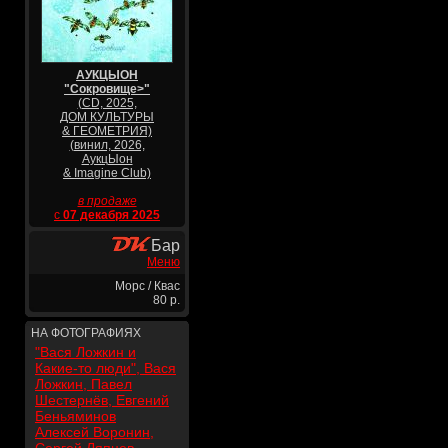
АУКЦЫОН
"Сокровище>"
(CD, 2025,
ДОМ КУЛЬТУРЫ
& ГЕОМЕТРИЯ)
(винил, 2026,
АукцЫон
& Imagine Club)
в продаже
с
07 декабря 2025
Бар
Меню
Морс / Квас
80 р.
НА ФОТОГРАФИЯХ
"Вася Ложкин и
Какие-то люди", Вася
Ложкин, Павел
Шестернёв, Евгений
Беньяминов
Алексей Воронин,