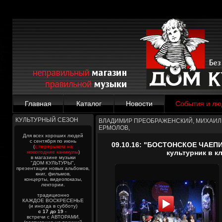
Главная
Каталог
Новости
События и лю
КУЛЬТУРНЫЙ СЕЗОН
ВЛАДИМИР ПРЕОБРАЖЕНСКИЙ, МИХАИЛ 
ЕРМОЛОВ,
Для всех хороших людей
с сентября по июнь
09.10.16: "БОСТОНСКОЕ ЧАЕПИ
(
с перерывом на
культурник в 
новогодние каникулы
)
в магазине музыки
"ДОМ КУЛЬТУРЫ",
презентации новых альбомов,
книг, фильмов,
концерты, видеопоказы,
лектории.
традиционно
КАЖДОЕ ВОСКРЕСЕНЬЕ
(и иногда в субботу)
с 17 до 19
-
встречи с АВТОРАМИ.