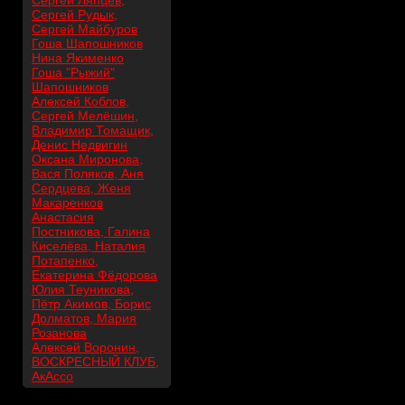
Сергей Ляпцев,
Сергей Рудык,
Сергей Майбуров
Гоша Шапошников
Нина Якименко
Гоша "Рыжий"
Шапошников
Алексей Коблов,
Сергей Мелёшин,
Владимир Томащик,
Денис Недвигин
Оксана Миронова,
Вася Поляков, Аня
Сердцева, Женя
Макаренков
Анастасия
Постникова, Галина
Киселёва, Наталия
Потапенко,
Екатерина Фёдорова
Юлия Теуникова,
Пётр Акимов, Борис
Долматов, Мария
Розанова
Алексей Воронин,
ВОСКРЕСНЫЙ КЛУБ,
АкАссо