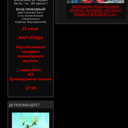
(расписание на текущий
месяц - см. "ДК-афиша")
Видеоролик: Игорь Дегтярюк
ВХОД СВОБОДНЫЙ!
(ВТОРОЕ ДЫХАНИЕ, АРСЕНАЛ,
(при наличии мест
МАШИНА ВРЕМЕНИ и др.)
и за исключением
специальных
клубных мероприятий)
21 июня
ЖАР-ПТИЦА
Акустический
концерт
легендарной
группы
закрытие
XIX
Культурного сезона
17:00
ДК РЕКОМЕНДУЕТ