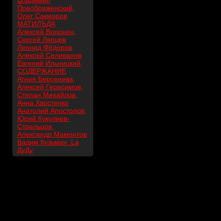
Владимир
Преображенский,
Олег Сакмаров
МАТИЛЪДА
Алексей Воронин,
Сергей Ляпцев
Леонид Фёдоров
Алексей Селиванов
Евгений Ильницкий,
СОДЕРЖАНИЕ
Агния Берсенева,
Алексей Герасимов,
Степан Михайлов,
Анна Хвостенко
Анатолий Апостолов,
Юрий Кукулиев-
Стрельцов,
Александр Мамонтов
Вадим Кузьмин, La
ДуДу