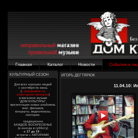
Главная
Каталог
Новости
События и лю
КУЛЬТУРНЫЙ СЕЗОН
ИГОРЬ ДЕГТЯРЮК
Для всех хороших людей
11.04.10: 
с сентября по июнь
(
с перерывом на
новогодние каникулы
)
в магазине музыки
"ДОМ КУЛЬТУРЫ",
презентации новых альбомов,
книг, фильмов,
концерты, видеопоказы,
лектории.
традиционно
КАЖДОЕ ВОСКРЕСЕНЬЕ
(и иногда в субботу)
с 17 до 19
-
встречи с АВТОРАМИ.