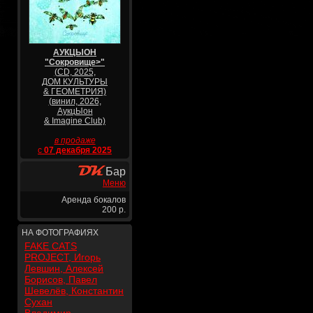
АУКЦЫОН
"Сокровище>"
(CD, 2025,
ДОМ КУЛЬТУРЫ
& ГЕОМЕТРИЯ)
(винил, 2026,
АукцЫон
& Imagine Club)
в продаже
с
07 декабря 2025
Бар
Меню
Аренда бокалов
200 р.
НА ФОТОГРАФИЯХ
FAKE CATS
PROJECT, Игорь
Левшин, Алексей
Борисов, Павел
Шевелёв, Константин
Сухан