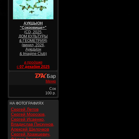
АУКЦЫОН
"Сокровище>"
(CD, 2025,
ДОМ КУЛЬТУРЫ
& ГЕОМЕТРИЯ)
(винил, 2026,
АукцЫон
& Imagine Club)
в продаже
с
07 декабря 2025
Бар
Меню
Сок
100 р.
НА ФОТОГРАФИЯХ
Сергей Летов
Сергей Морозов,
Сергей Исаенко,
Владислав Пискунов,
Алексей Щелочков
Сергей Храмцевич,