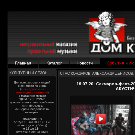
Главная
Каталог
Новости
События и лю
КУЛЬТУРНЫЙ СЕЗОН
СТАС КОНДАКОВ, АЛЕКСАНДР ДЕНИСОВ,
Для всех хороших людей
19.07.20: Сакмаров-фест-2
с сентября по июнь
АКУСТИ
(
с перерывом на
новогодние каникулы
)
в магазине музыки
"ДОМ КУЛЬТУРЫ",
презентации новых альбомов,
книг, фильмов,
концерты, видеопоказы,
лектории.
традиционно
КАЖДОЕ ВОСКРЕСЕНЬЕ
(и иногда в субботу)
с 17 до 19
-
встречи с АВТОРАМИ.