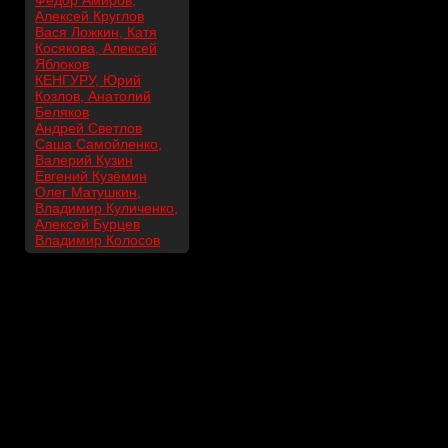
Фёдор Амиров,
Алексей Круглов
Вася Ложкин, Катя
Косякова, Алексей
Яблоков
КЕНГУРУ, Юрий
Козлов, Анатолий
Беляков
Андрей Светлов
Саша Самойленко,
Валерий Кузин
Евгений Кузёмин
Олег Матушкин,
Владимир Куличенко,
Алексей Бурцев
Владимир Колосов