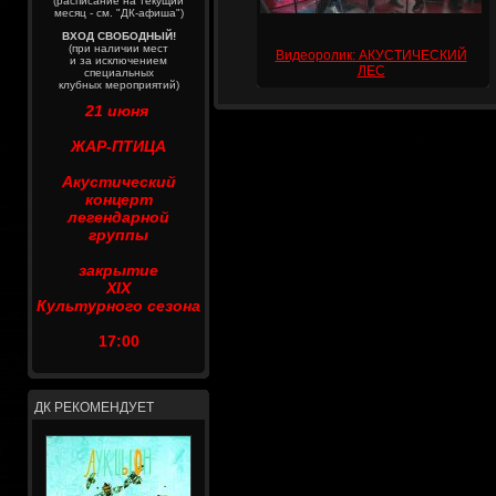
(расписание на текущий
месяц - см. "ДК-афиша")
ВХОД СВОБОДНЫЙ!
(при наличии мест
Видеоролик: АКУСТИЧЕСКИЙ
и за исключением
ЛЕС
специальных
клубных мероприятий)
21 июня
ЖАР-ПТИЦА
Акустический
концерт
легендарной
группы
закрытие
XIX
Культурного сезона
17:00
ДК РЕКОМЕНДУЕТ