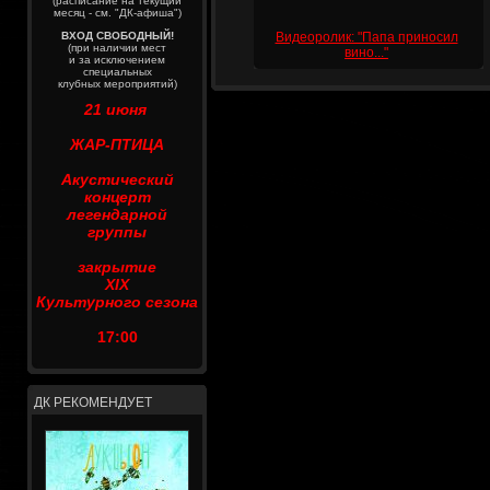
(расписание на текущий
месяц - см. "ДК-афиша")
ВХОД СВОБОДНЫЙ!
Видеоролик: "Папа приносил
(при наличии мест
вино..."
и за исключением
специальных
клубных мероприятий)
21 июня
ЖАР-ПТИЦА
Акустический
концерт
легендарной
группы
закрытие
XIX
Культурного сезона
17:00
ДК РЕКОМЕНДУЕТ