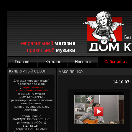
Главная
Каталог
Новости
События и лю
КУЛЬТУРНЫЙ СЕЗОН
МАКС ЛЯШКО
Для всех хороших людей
14.10.07
с сентября по июнь
(
с перерывом на
новогодние каникулы
)
в магазине музыки
"ДОМ КУЛЬТУРЫ",
презентации новых альбомов,
книг, фильмов,
концерты, видеопоказы,
лектории.
традиционно
КАЖДОЕ ВОСКРЕСЕНЬЕ
(и иногда в субботу)
с 17 до 19
-
встречи с АВТОРАМИ.