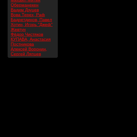
Михаил Митин
Оберманекен
Вадим Дзуцев
Вова Терех, Раф
Бадретдинов, Павел
Хотин, Игорь "Джеф"
Жевтун
Фёдор Чистяков
КУПАВА, Анастасия
Постникова
Алексей Воронин,
Сергей Ляпцев