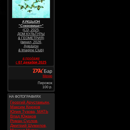
АУКЦЫОН
"Сокровище>"
(CD, 2025,
ДОМ КУЛЬТУРЫ
& ГЕОМЕТРИЯ)
(винил, 2026,
АукцЫон
& Imagine Club)
в продаже
с
07 декабря 2025
Бар
Меню
Пирожок
100 р.
НА ФОТОГРАФИЯХ
Георгий Арустамьян,
Максим Крюков
Юлия Тузова, МАТЬ
Влад Южаков
Роман Суслов,
Дмитрий Шумилов,