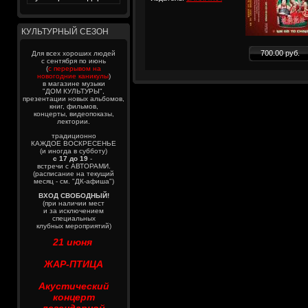
КУЛЬТУРНЫЙ СЕЗОН
700.00 руб.
Для всех хороших людей
с сентября по июнь
(
с перерывом на
новогодние каникулы
)
в магазине музыки
"ДОМ КУЛЬТУРЫ",
презентации новых альбомов,
книг, фильмов,
концерты, видеопоказы,
лектории.
традиционно
КАЖДОЕ ВОСКРЕСЕНЬЕ
(и иногда в субботу)
с 17 до 19
-
встречи с АВТОРАМИ.
(расписание на текущий
месяц - см. "ДК-афиша")
ВХОД СВОБОДНЫЙ!
(при наличии мест
и за исключением
специальных
клубных мероприятий)
21 июня
ЖАР-ПТИЦА
Акустический
концерт