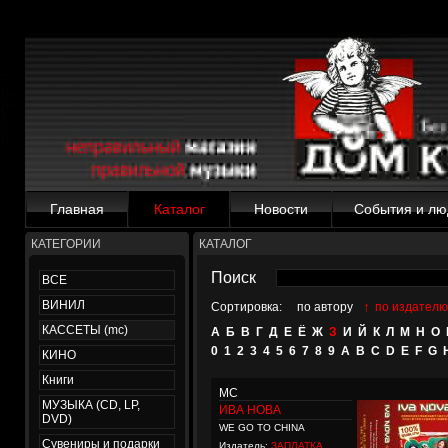
Главная
Каталог
Новости
События и лю
КАТЕГОРИИ
КАТАЛОГ
Поиск
ВСЕ
ВИНИЛ
↑
Сортировка:
по автору
по издателю
КАССЕТЫ (mc)
А
Б
В
Г
Д
Е
Ё
Ж
З
И
Й
К
Л
М
Н
О
0
1
2
3
4
5
6
7
8
9
A
B
C
D
E
F
G
КИНО
Книги
MC
МУЗЫКА (CD, LP,
ИВА НОВА
DVD)
WE GO TO CHINA
Сувениры и подарки
Издатель:
ЗАПЛАТКА