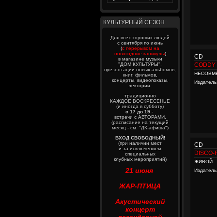
КУЛЬТУРНЫЙ СЕЗОН
Для всех хороших людей
с сентября по июнь
(
с перерывом на
новогодние каникулы
)
CD
в магазине музыки
"ДОМ КУЛЬТУРЫ",
CODDY
презентации новых альбомов,
НЕСОВМ
книг, фильмов,
концерты, видеопоказы,
Издатель
лектории.
традиционно
КАЖДОЕ ВОСКРЕСЕНЬЕ
(и иногда в субботу)
с 17 до 19
-
встречи с АВТОРАМИ.
(расписание на текущий
месяц - см. "ДК-афиша")
ВХОД СВОБОДНЫЙ!
(при наличии мест
CD
и за исключением
DISCO-
специальных
клубных мероприятий)
ЖИВОЙ
21 июня
Издатель
ЖАР-ПТИЦА
Акустический
концерт