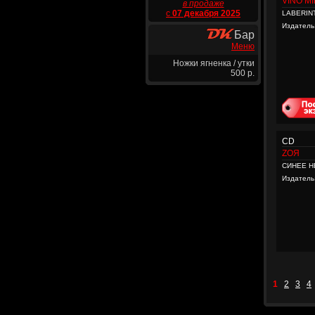
VINO MI
в продаже
с
07 декабря 2025
LABERIN
Издатель
Бар
Меню
Ножки ягненка / утки
500 р.
CD
ZОЯ
СИНЕЕ Н
Издатель
1
2
3
4