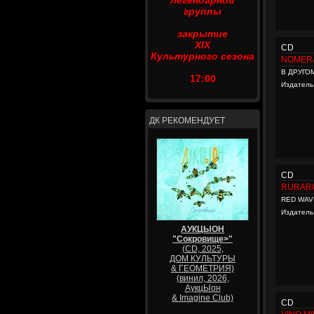
легендарной
группы
закрытие
XIX
CD
Культурного сезона
NOMER
В ДРУГО
17:00
Издатель
ДК РЕКОМЕНДУЕТ
CD
RURAR
RED WAV
Издатель
АУКЦЫОН
"Сокровище>"
(CD, 2025,
ДОМ КУЛЬТУРЫ
& ГЕОМЕТРИЯ)
(винил, 2026,
АукцЫон
& Imagine Club)
CD