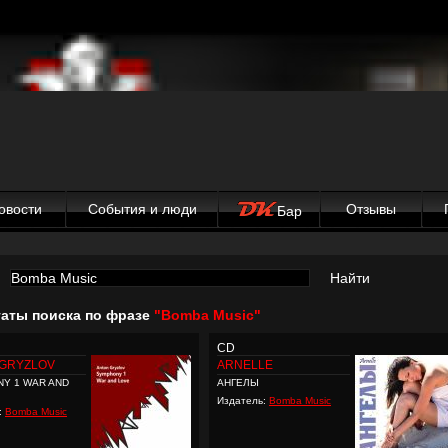
овости
События и люди
Отзывы
Бар
Найти
таты поиска по фразе
"Bomba Music"
CD
 GRYZLOV
ARNELLE
Y 1 WAR AND
АНГЕЛЫ
Издатель:
Bomba Music
:
Bomba Music