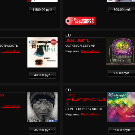
1 500.00 руб.
300.00 руб.
CD
DEAD BILLY B.
ЕСТИМОСТЬ
ОСТАТЬСЯ ДЕТЬМИ
:
Bomba Music
Издатель:
Bomba Music
300.00 руб.
400.00 руб.
CD
RD
FRITZ
KATE/BAYRAMOV/KUVI
N
:
Bomba Music
ST.PETERSBURG NIGHTS
Издатель:
Bomba Music
360.00 руб.
300.00 руб.