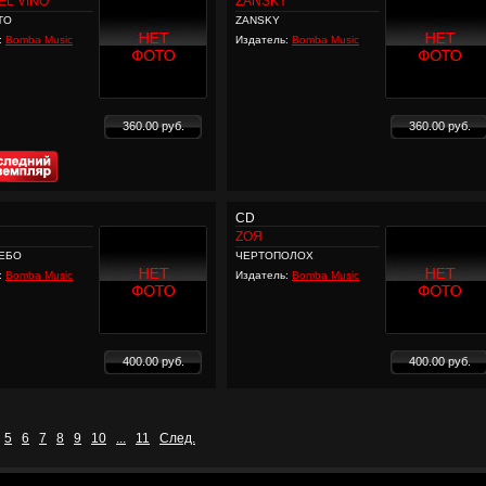
EL VINO
ZANSKY
TO
ZANSKY
:
Bomba Music
Издатель:
Bomba Music
360.00 руб.
360.00 руб.
CD
ZОЯ
ЕБО
ЧЕРТОПОЛОХ
:
Bomba Music
Издатель:
Bomba Music
400.00 руб.
400.00 руб.
5
6
7
8
9
10
...
11
След.